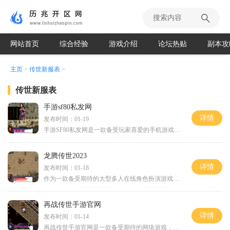
网站首页
综合经验
游戏介绍
论坛热贴
副本攻
主页
>
传世新服表
>
传世新服表
手游sf80私发网
详情
发布时间：01-19
手游SF80私发网是一款备受玩家喜爱的手机游戏。在这款游戏中，玩家可以体验到丰富多样的游戏玩法，令人兴奋的剧情和刺激的战斗。让我们来了解一下游戏的背景故事。故事发生在一
龙腾传世2023
详情
发布时间：01-18
作为一款备受期待的大型多人在线角色扮演游戏，《龙腾传世2023》将在不久的将来震撼登场。相信无数玩家早已迫不及待地期待着亲身体验这个充满奇幻和冒险的世界。现在，就让我们
再战传世手游官网
详情
发布时间：01-14
再战传世手游官网是一款备受期待的网络游戏，可以让玩家们在虚拟世界中畅快冒险。这款游戏融合了多种元素，包括战斗、竞技、交友等，为玩家们打造了一个永不停歇的冒险之旅。