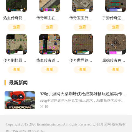
热血传奇复制装备的方法
传奇霸主在哪里刷元宝最划算
传奇宝宝升级加攻击力有用吗
手游传奇怎么提升战力
查看
查看
查看
查看
传奇刷怪最快的职业有哪些
热血传奇道士嗜血术是群攻吗
传奇世界轮回道怎么走
原始传奇称号获得
查看
查看
查看
查看
最新新闻
926g手游网火柴蜘蛛侠枪战英雄畅玩超燃动作射击
926g手游网聚焦玩家真实游玩需求，精准筛选优质手游资源，让每一位玩家都能快速找到适配自己的趣味作品。这里汇聚多样风格的移动游戏内容，从休闲小品到硬核大作均有覆盖，坚持
04-19
Copyright 2015-2026 lishuizhaopin.com All Rights Reserved. 历兆开区网 版权所有
鄂ICP备2020019279号-63