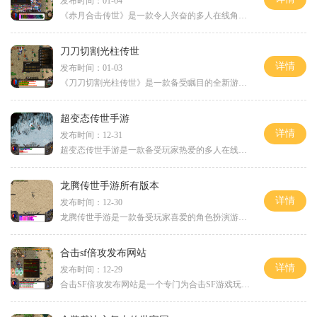
发布时间：01-04
《赤月合击传世》是一款令人兴奋的多人在线角色扮演游戏，具有多种刺激的玩法和丰富多样的游戏内容。本文将为您介绍《赤月合击传世》的具体玩法，让您更好地了解这款游戏。让
刀刀切割光柱传世
详情
发布时间：01-03
《刀刀切割光柱传世》是一款备受瞩目的全新游戏，以其创新的玩法和精美的画面迅速走红。它带给玩家独具魅力的游戏体验，不仅有令人着迷的剧情，更有刺激的挑战和多样的玩法。
超变态传世手游
详情
发布时间：12-31
超变态传世手游是一款备受玩家热爱的多人在线角色扮演游戏，它以其独特的玩法和精美的画面设计吸引了一大批玩家的关注和参与。本文将为大家详细介绍超变态传世手游的具体玩法
龙腾传世手游所有版本
详情
发布时间：12-30
龙腾传世手游是一款备受玩家喜爱的角色扮演游戏，游戏拥有多个版本，每个版本都因为独特的玩法而受到了玩家的推崇和热爱。我们来介绍最初的版本：龙腾传世手游经典版。这个版
合击sf倍攻发布网站
详情
发布时间：12-29
合击SF倍攻发布网站是一个专门为合击SF游戏玩家提供倍攻服务的在线平台。在这个网站上，玩家可以获取到最新、最全面的合击SF倍攻信息，以及与其他玩家交流分享游戏心得。合击S