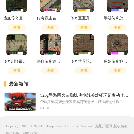
热血传奇复制装备的方法
传奇霸主在哪里刷元宝最划算
传奇宝宝升级加攻击力有用吗
手游传奇怎么提升战力
查看
查看
查看
查看
传奇刷怪最快的职业有哪些
热血传奇道士嗜血术是群攻吗
传奇世界轮回道怎么走
原始传奇称号获得
查看
查看
查看
查看
最新新闻
926g手游网火柴蜘蛛侠枪战英雄畅玩超燃动作射击
926g手游网聚焦玩家真实游玩需求，精准筛选优质手游资源，让每一位玩家都能快速找到适配自己的趣味作品。这里汇聚多样风格的移动游戏内容，从休闲小品到硬核大作均有覆盖，坚持
04-19
Copyright 2015-2026 lishuizhaopin.com All Rights Reserved. 历兆开区网 版权所有
鄂ICP备2020019279号-63