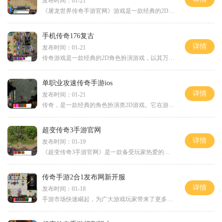
发布时间：01-21
《屠龙世界传奇手游官网》游戏是一款经典的2D游戏，以角色扮演为主题，让玩家在一个虚拟的游戏世界中展开冒险。这款游戏以其万人在线的特点而闻名，玩家可以与其他玩家进行互动
手机传奇176复古
详情
发布时间：01-21
传奇游戏是一款经典的2D角色扮演游戏，以其万人在线和玩家互动的特点而备受瞩目。手机传奇176复古版本是该游戏的一个经典复刻，让玩家们能够重温传奇的经典魅力。我们来看一下传
单职业攻速传奇手游ios
详情
发布时间：01-21
传奇，是一款经典的角色扮演类2D游戏。它在游戏界有着极高的人气，不仅因为它采用了经典的像素风格，更因为它融合了万人在线的玩法和玩家之间的互动，让玩家能够尽情畅想和挑战
超变传奇3手游官网
详情
发布时间：01-19
《超变传奇3手游官网》是一款备受玩家热爱的传奇游戏手游。作为一款以2D游戏的形式呈现的角色扮演游戏，它继承了经典的传奇玩法，同时还加入了许多创新和新颖的元素。官网通过
传奇手游2合1发布网新开服
详情
发布时间：01-18
手游市场快速崛起，为广大游戏玩家带来了更多的选择与乐趣。而随着玩家对于传奇手游的热爱与需求不断增加，一款备受期待的传奇手游2合1发布网终于隆重登场，引起了广大玩家的狂