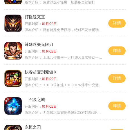
版本介绍：
免费满级小怪爆一切装备全部靠打
打怪送充直
详情
开服时间：
01月/22日
版本介绍：
所有特殊免费获得，绝对不花米畅玩所有地图
辣妹迷失无限刀
详情
开服时间：
01月/22日
版本介绍：
上线70倍爆率一天打1000真实赞助一夜终
快餐超变别茺値Ｘ
详情
开服时间：
01月/22日
版本介绍：
１００倍加速１０００％爆率中变迷失单职
召唤之城
详情
开服时间：
01月/22日
版本介绍：
无等级玩法宠物群殴BOSS技能BUFF铭文B
永恒之刃