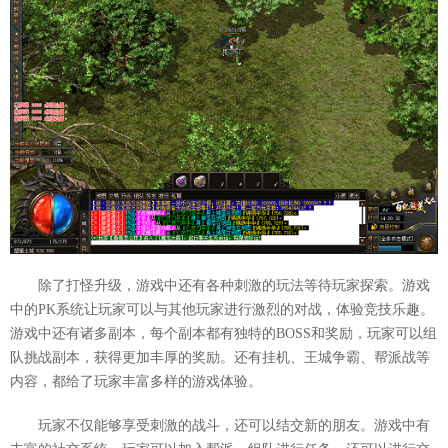
除了打怪升级，游戏中还有各种刺激的玩法等待玩家探索。游戏
中的PK系统让玩家可以与其他玩家进行激烈的对战，体验竞技乐趣。
游戏中还有诸多副本，每个副本都有独特的BOSS和奖励，玩家可以组
队挑战副本，获得更加丰厚的奖励。还有挂机、王城争霸、帮派战等
内容，都给了玩家丰富多样的游戏体验。
玩家不仅能够享受刺激的战斗，还可以结交新的朋友。游戏中有