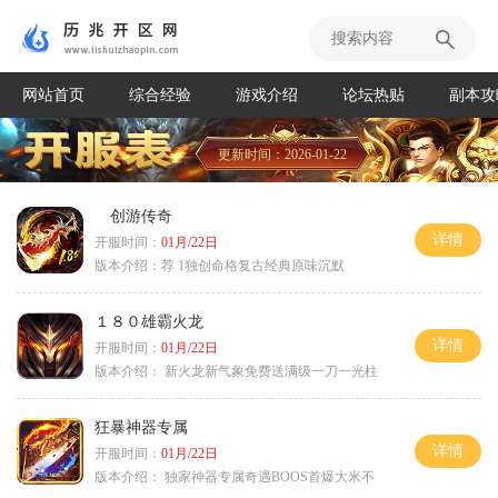
网站首页
综合经验
游戏介绍
论坛热贴
副本攻
更新时间：2026-01-22
创游传奇
详情
开服时间：
01月/22日
版本介绍：
荐 1独创命格复古经典原味沉默
１８０雄霸火龙
详情
开服时间：
01月/22日
版本介绍：
新火龙新气象免费送满级一刀一光柱
狂暴神器专属
详情
开服时间：
01月/22日
版本介绍：
独家神器专属奇遇BOOS首爆大米不