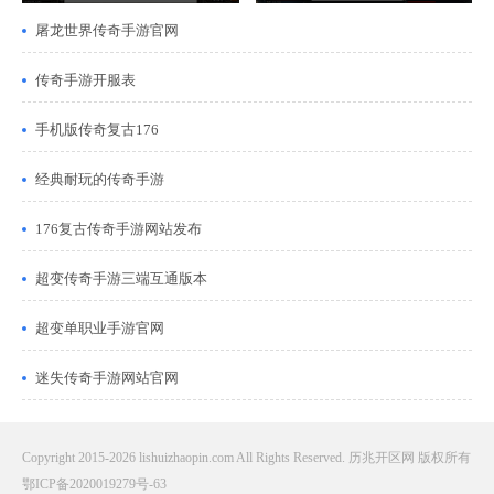
屠龙世界传奇手游官网
传奇手游开服表
手机版传奇复古176
经典耐玩的传奇手游
176复古传奇手游网站发布
超变传奇手游三端互通版本
超变单职业手游官网
迷失传奇手游网站官网
Copyright 2015-2026 lishuizhaopin.com All Rights Reserved. 历兆开区网 版权所有
鄂ICP备2020019279号-63