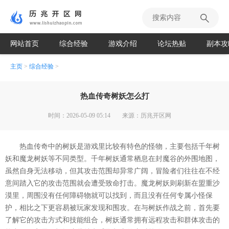
网站首页
综合经验
游戏介绍
论坛热贴
副本攻
主页
>
综合经验
>
热血传奇树妖怎么打
时间：2026-05-09 05:14
来源：历兆开区网
热血传奇中的树妖是游戏里比较有特色的怪物，主要包括千年树
妖和魔龙树妖等不同类型。千年树妖通常栖息在封魔谷的外围地图，
虽然自身无法移动，但其攻击范围却异常广阔，冒险者们往往在不经
意间踏入它的攻击范围就会遭受致命打击。魔龙树妖则刷新在盟重沙
漠里，周围没有任何障碍物就可以找到，而且没有任何专属小怪保
护，相比之下更容易被玩家发现和围攻。在与树妖作战之前，首先要
了解它的攻击方式和技能组合，树妖通常拥有远程攻击和群体攻击的