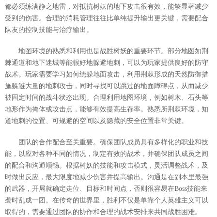
都必须练满静之地雷，对抵抗树妖的地下攻击很有效，能够显著减少
受到的伤害。合理的消耗管理往往比单纯提升输出更关键，需要配合
队友的控制技能与治疗输出。
地图环境的熟悉和利用也是战胜树妖的重要环节。部分地图如荆
棘通道和地下迷城等能很好地躲避地刺，可以为玩家提供良好的防守
战术。玩家需要学习如何绕躲地面攻击，利用荆棘形成的天然防御措
施躲避大量的地刺攻击，同时寻找可以跳过的地面障碍点，从而减少
被固定时间的战斗状态出现。合理利用地图环境，例如树木、石头等
地形作为掩体或攻击点，能够有效提高生存率。熟悉所荆棘环境，知
道地刺的位置、可规避的空间以及隐藏的安全位置非常关键。
团队的合作配合至关重要。确保团队成员具有多样化的职业和技
能，以应对各种不同的情况，制定有效的战术，并确保团队成员之间
的配合和沟通顺畅。根据树妖的技能和攻击模式，灵活调整战术，及
时做出反应，最大限度地减少伤害并提高输出。沟通是在副本里最强
的武器，开局就确定走位、目标和时间点，否则很容易在Boss技能来
袭时乱成一团。在传奇的世界里，胜利不仅是单靠个人英雄主义可以
取得的，需要通过团队的协作和合理的战术安排来共同战胜困难。