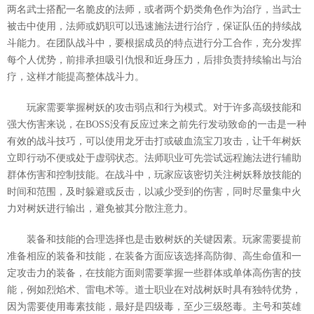
两名武士搭配一名脆皮的法师，或者两个奶类角色作为治疗，当武士
被击中使用，法师或奶职可以迅速施法进行治疗，保证队伍的持续战
斗能力。在团队战斗中，要根据成员的特点进行分工合作，充分发挥
每个人优势，前排承担吸引仇恨和近身压力，后排负责持续输出与治
疗，这样才能提高整体战斗力。
玩家需要掌握树妖的攻击弱点和行为模式。对于许多高级技能和
强大伤害来说，在BOSS没有反应过来之前先行发动致命的一击是一种
有效的战斗技巧，可以使用龙牙击打或破血流宝刀攻击，让千年树妖
立即行动不便或处于虚弱状态。法师职业可先尝试远程施法进行辅助
群体伤害和控制技能。在战斗中，玩家应该密切关注树妖释放技能的
时间和范围，及时躲避或反击，以减少受到的伤害，同时尽量集中火
力对树妖进行输出，避免被其分散注意力。
装备和技能的合理选择也是击败树妖的关键因素。玩家需要提前
准备相应的装备和技能，在装备方面应该选择高防御、高生命值和一
定攻击力的装备，在技能方面则需要掌握一些群体或单体高伤害的技
能，例如烈焰术、雷电术等。道士职业在对战树妖时具有独特优势，
因为需要使用毒素技能，最好是四级毒，至少三级怒毒。主号和英雄