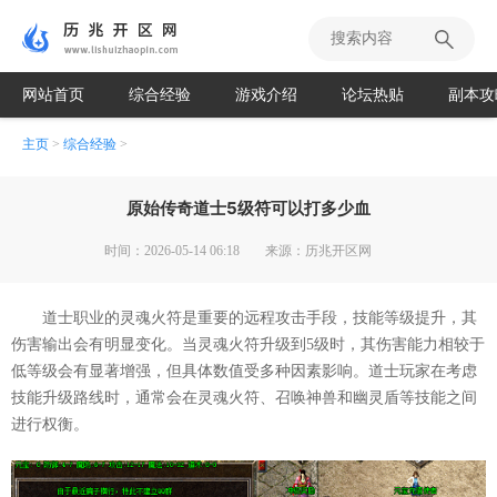
网站首页
综合经验
游戏介绍
论坛热贴
副本攻
主页
>
综合经验
>
原始传奇道士5级符可以打多少血
时间：2026-05-14 06:18
来源：历兆开区网
道士职业的灵魂火符是重要的远程攻击手段，技能等级提升，其
伤害输出会有明显变化。当灵魂火符升级到5级时，其伤害能力相较于
低等级会有显著增强，但具体数值受多种因素影响。道士玩家在考虑
技能升级路线时，通常会在灵魂火符、召唤神兽和幽灵盾等技能之间
进行权衡。