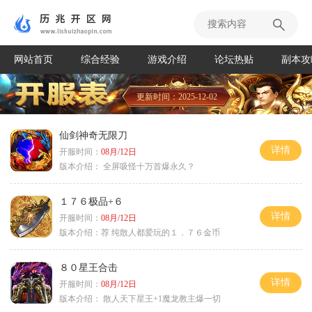
网站首页
综合经验
游戏介绍
论坛热贴
副本攻
更新时间：2025-12-02
仙剑神奇无限刀
详情
开服时间：
08月/12日
版本介绍：
全屏吸怪十万首爆永久？
１７６极品+６
详情
开服时间：
08月/12日
版本介绍：
荐 纯散人都爱玩的１．７６金币
８０星王合击
详情
开服时间：
08月/12日
版本介绍：
散人天下星王+1魔龙教主爆一切