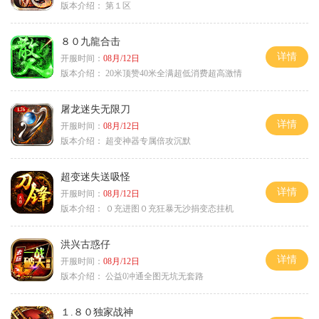
版本介绍：
第１区
８０九龍合击
详情
开服时间：
08月/12日
版本介绍：
20米顶赞40米全满超低消费超高激情
屠龙迷失无限刀
详情
开服时间：
08月/12日
版本介绍：
超变神器专属倍攻沉默
超变迷失送吸怪
详情
开服时间：
08月/12日
版本介绍：
０充进图０充狂暴无沙捐变态挂机
洪兴古惑仔
详情
开服时间：
08月/12日
版本介绍：
公益0冲通全图无坑无套路
１.８０独家战神