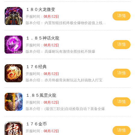
１８０火龙微变
详情
开服时间：
08月/12日
版本介绍：
内置智能挂机终极全爆物价超值上线送神器
１．８５神话火龍
详情
开服时间：
08月/12日
版本介绍：
高爆耐玩有激情全图挂机不限爆
１７６经典
详情
开服时间：
08月/12日
版本介绍：
赤月终极骨灰耐玩运九好搞散人打宝
１.８５風雲火龍
详情
开服时间：
08月/12日
版本介绍：
(最强三职业)自动捡取自动？装备全爆
１７６金币
详情
开服时间：
08月/12日