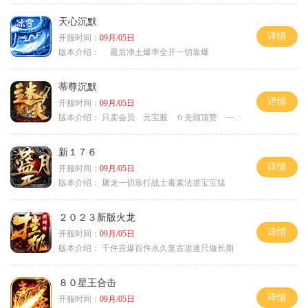
天心沉默
详情
开服时间：
09月/05日
版本介绍：
最后净土爆率全开一切靠爆
蒂尊沉默
详情
开服时间：
09月/05日
版本介绍：
只卖会员 元宝服 ０充领顶赞 一切靠打
新１７６
详情
开服时间：
09月/05日
版本介绍：
屠龙一切靠打战士毒素法道宝宝猛
２０２３新版火龙
详情
开服时间：
09月/05日
版本介绍：
千件首爆百件永久复古攻速只做长期
８０星王合击
详情
开服时间：
09月/05日