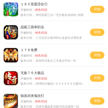
１８５雷霆③合①
详情
开服时间：
09月/05日
版本介绍：
神州雷霆三合一无沙卷自动挂机+回収
战狐三国单职业
详情
开服时间：
09月/05日
版本介绍：
三天合区沙奖8888火龙迷失冰雪轻变
１７６免费
详情
开服时间：
09月/05日
版本介绍：
简单怀旧复古三天拿沙可玩一年
无敌７６大极品
详情
开服时间：
09月/05日
版本介绍：
(特殊Buff极品+９９９９９９元素Max）
镇派武侠鬼吹灯
详情
开服时间：
09月/05日
版本介绍：
武侠专属超多功能与玩法值得一玩