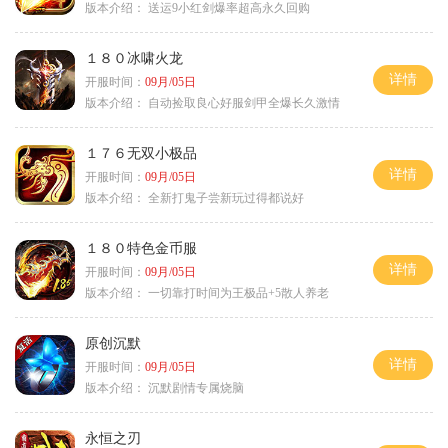
版本介绍：
送运9小红剑爆率超高永久回购
１８０冰啸火龙
详情
开服时间：
09月/05日
版本介绍：
自动捡取良心好服剑甲全爆长久激情
１７６无双小极品
详情
开服时间：
09月/05日
版本介绍：
全新打鬼子尝新玩过得都说好
１８０特色金币服
详情
开服时间：
09月/05日
版本介绍：
一切靠打时间为王极品+5散人养老
原创沉默
详情
开服时间：
09月/05日
版本介绍：
沉默剧情专属烧脑
永恒之刃