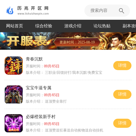
网站首页
综合经验
游戏介绍
论坛热贴
副本攻
更新时间：2025-08-19
青春沉默
详情
开服时间：
09月/05日
版本介绍：
三职业/回馈好打/我本沉默/免费宝宝
宝宝牛逼专属
详情
开服时间：
09月/05日
版本介绍：
送顶赞全靠打
必爆橙装新手村
详情
开服时间：
09月/05日
版本介绍：
送顶赞送狂暴送自动捡物送自动挂机