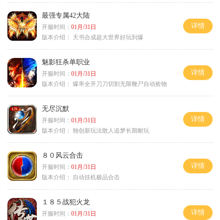
最强专属42大陆
详情
开服时间：
01月/31日
版本介绍：
天书合成超大世界好玩到爆
魅影狂杀单职业
详情
开服时间：
01月/31日
版本介绍：
爆率全开刀刀切割无限鞭尸自动捡物
无尽沉默
详情
开服时间：
01月/31日
版本介绍：
独创新玩法散人追梦长期耐玩
８０风云合击
详情
开服时间：
01月/31日
版本介绍：
自动挂机极品合击
１８５战犯火龙
详情
开服时间：
01月/31日