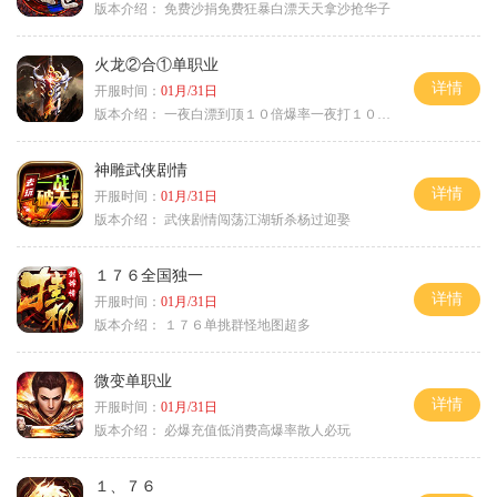
版本介绍：
免费沙捐免费狂暴白漂天天拿沙抢华子
火龙②合①单职业
详情
开服时间：
01月/31日
版本介绍：
一夜白漂到顶１０倍爆率一夜打１０００充
神雕武侠剧情
详情
开服时间：
01月/31日
版本介绍：
武侠剧情闯荡江湖斩杀杨过迎娶
１７６全国独一
详情
开服时间：
01月/31日
版本介绍：
１７６单挑群怪地图超多
微变单职业
详情
开服时间：
01月/31日
版本介绍：
必爆充值低消费高爆率散人必玩
１、７６