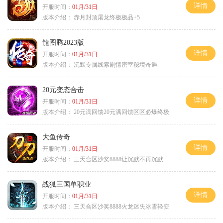
详情
开服时间：
01月/31日
版本介绍：
赤月封顶屠龙终极极品+5
龍图腾2023版
详情
开服时间：
01月/31日
版本介绍：
沉默专属线索剧情密室秘境奇遇.
20元变态合击
详情
开服时间：
01月/31日
版本介绍：
20元满回馈20元满回馈区区必爆终极
大鱼传奇
详情
开服时间：
01月/31日
版本介绍：
三天合区沙奖8888让沉默不再沉默
战狐三国单职业
详情
开服时间：
01月/31日
版本介绍：
三天合区沙奖8888火龙迷失冰雪轻变