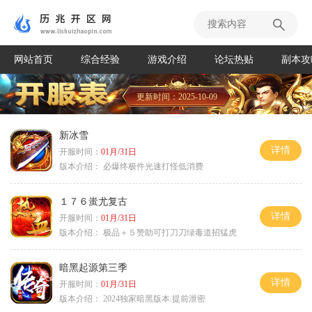
网站首页
综合经验
游戏介绍
论坛热贴
副本攻
更新时间：2025-10-09
新冰雪
详情
开服时间：
01月/31日
版本介绍：
必爆终极件光速打怪低消费
１７６蚩尤复古
详情
开服时间：
01月/31日
版本介绍：
极品＋５赞助可打刀刀绿毒道招猛虎
暗黑起源第三季
详情
开服时间：
01月/31日
版本介绍：
2024独家暗黑版本.提前泄密