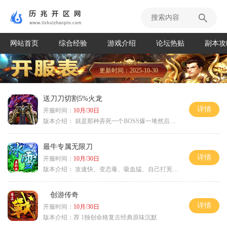
网站首页
综合经验
游戏介绍
论坛热贴
副本攻
更新时间：2025-10-30
送刀刀切割5%火龙
详情
开服时间：
10月/30日
版本介绍：
就是那种弄死一个BOSS爆一堆然后就起飞
最牛专属无限刀
详情
开服时间：
10月/30日
版本介绍：
攻速快、变态毒、吸血猛、自己打茺值玩
创游传奇
详情
开服时间：
10月/30日
版本介绍：
荐 1独创命格复古经典原味沉默