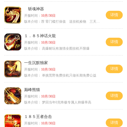
斩魂神器
详情
开服时间：
10月/30日
版本介绍：
荐 零门槛打保值 送挂机捡物 三天合区
１．８５神话火龍
详情
开服时间：
10月/30日
版本介绍：
高爆耐玩有激情全图挂机不限爆
一生沉默独家
详情
开服时间：
10月/30日
版本介绍：
单挑荒野免费挂机只做长期免费公益
巅峰熊猫
详情
开服时间：
10月/30日
版本介绍：
梦回当年0充终极专属人帅爆率高
１８５王者合击
详情
开服时间：
10月/30日