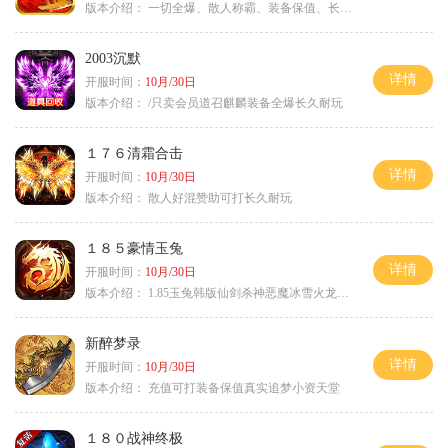
版本介绍：
一切全爆、散人称霸、装备保值、长期耐玩
2003沉默
详情
开服时间：
10月/30日
版本介绍：
/只卖会员道召麒麟装备全爆长久耐玩
１７６清霜合击
详情
开服时间：
10月/30日
版本介绍：
散人好混赞助可打长久耐玩
１８５豪情玉兔
详情
开服时间：
10月/30日
版本介绍：
1.85玉兔韩版仙剑杀神恶魔冰雪火龙神器专属
新醉梦录
详情
开服时间：
10月/30日
版本介绍：
充值可打装备保值真实追梦小资天堂
１８０战神终极