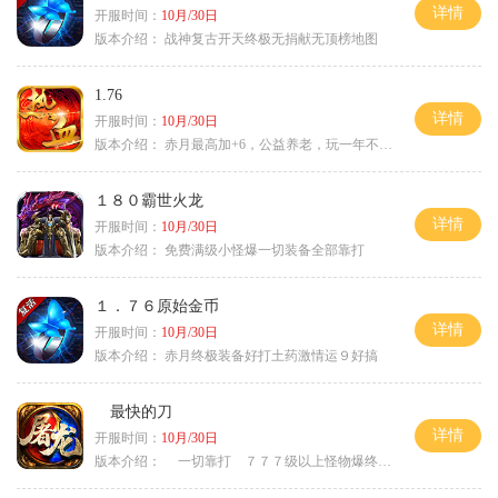
详情
开服时间：
10月/30日
版本介绍：
战神复古开天终极无捐献无顶榜地图
1.76
详情
开服时间：
10月/30日
版本介绍：
赤月最高加+6，公益养老，玩一年不腻，屠龙
１８０霸世火龙
详情
开服时间：
10月/30日
版本介绍：
免费满级小怪爆一切装备全部靠打
１．７６原始金币
详情
开服时间：
10月/30日
版本介绍：
赤月终极装备好打土药激情运９好搞
最快的刀
详情
开服时间：
10月/30日
版本介绍：
一切靠打 ７７７级以上怪物爆终极