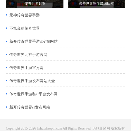
传奇世界1.76
传奇世界铁血魔城版本
元神传奇世界手游
不氪金的传奇世界
新开传奇世界手游sf发布网站
传奇世界元神手游官网
传奇世界手游官方网
传奇世界手游发布网站大全
传奇世界手游私sf平台发布网
新开传奇世界sf发布网站
Copyright 2015-2026 lishuizhaopin.com All Rights Reserved. 历兆开区网 版权所有