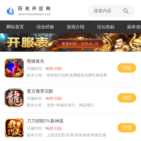
网站首页
综合经验
游戏介绍
论坛热贴
副本攻
更新时间：2026-01-30
熊猫迷失
详情
开服时间：
06月/13日
版本介绍：
赞助靠打挂机免费吸怪免费狂暴免费
复古微变沉默
详情
开服时间：
06月/13日
版本介绍：
顶赞+终极全靠打。神器靠打
刀刀切割5%新神器
详情
开服时间：
06月/13日
版本介绍：
上线送切割/狂暴/装备保值/终极乱爆