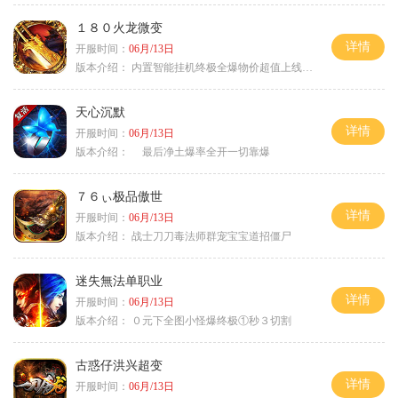
１８０火龙微变
详情
开服时间：
06月/13日
版本介绍：
内置智能挂机终极全爆物价超值上线送神器
天心沉默
详情
开服时间：
06月/13日
版本介绍：
最后净土爆率全开一切靠爆
７６ぃ极品傲世
详情
开服时间：
06月/13日
版本介绍：
战士刀刀毒法师群宠宝宝道招僵尸
迷失無法单职业
详情
开服时间：
06月/13日
版本介绍：
０元下全图小怪爆终极①秒３切割
古惑仔洪兴超变
详情
开服时间：
06月/13日