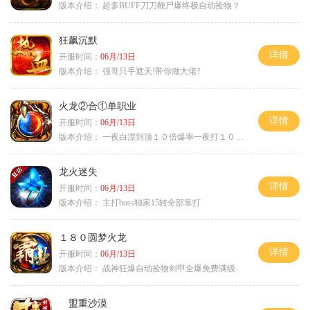
版本介绍：
超多BUFF刀刀鞭尸爆终极自动捡物？
狂飙沉默
详情
开服时间：
06月/13日
版本介绍：
强哥只手遮天!带你做大佬?
火龙②合①单职业
详情
开服时间：
06月/13日
版本介绍：
一夜白漂到顶１０倍爆率一夜打１０００充
龙火迷失
详情
开服时间：
06月/13日
版本介绍：
主打boss独家15转全部靠打
１８０圆梦火龙
详情
开服时间：
06月/13日
版本介绍：
战神狂爆自动捡物剑甲全爆免费满级
盟重沙漠