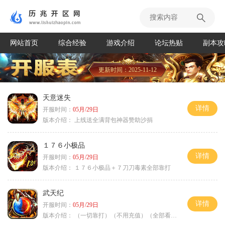
网站首页
综合经验
游戏介绍
论坛热贴
副本攻
更新时间：2025-11-12
天意迷失
详情
开服时间：
05月/29日
版本介绍：
上线送全满背包神器赞助沙捐
１７６小极品
详情
开服时间：
05月/29日
版本介绍：
１７６小极品＋７刀刀毒素全部靠打
武天纪
详情
开服时间：
05月/29日
版本介绍：
（一切靠打）（不用充值）（全部看脸）