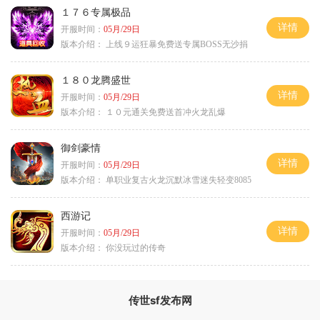
１７６专属极品
详情
开服时间：
05月/29日
版本介绍：
上线９运狂暴免费送专属BOSS无沙捐
１８０龙腾盛世
详情
开服时间：
05月/29日
版本介绍：
１０元通关免费送首冲火龙乱爆
御剑豪情
详情
开服时间：
05月/29日
版本介绍：
单职业复古火龙沉默冰雪迷失轻变8085
西游记
详情
开服时间：
05月/29日
版本介绍：
你没玩过的传奇
传世sf发布网