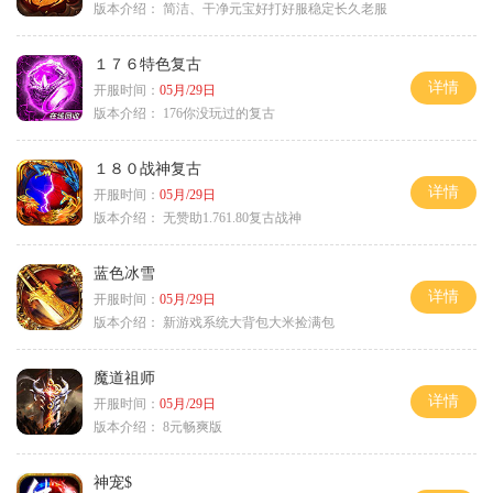
版本介绍：
简洁、干净元宝好打好服稳定长久老服
１７６特色复古
详情
开服时间：
05月/29日
版本介绍：
176你没玩过的复古
１８０战神复古
详情
开服时间：
05月/29日
版本介绍：
无赞助1.761.80复古战神
蓝色冰雪
详情
开服时间：
05月/29日
版本介绍：
新游戏系统大背包大米捡满包
魔道祖师
详情
开服时间：
05月/29日
版本介绍：
8元畅爽版
神宠$