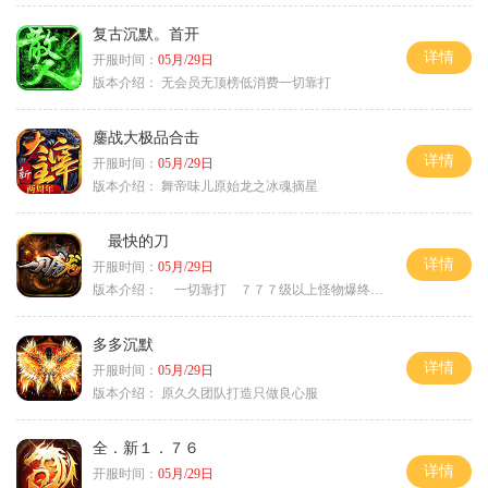
复古沉默。首开
详情
开服时间：
05月/29日
版本介绍：
无会员无顶榜低消费一切靠打
鏖战大极品合击
详情
开服时间：
05月/29日
版本介绍：
舞帝味儿原始龙之冰魂摘星
最快的刀
详情
开服时间：
05月/29日
版本介绍：
一切靠打 ７７７级以上怪物爆终极
多多沉默
详情
开服时间：
05月/29日
版本介绍：
原久久团队打造只做良心服
全．新１．７６
详情
开服时间：
05月/29日