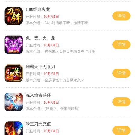
1.80经典火龙
详情
开服时间：
10月/31日
版本介绍：
24小时活动不断，激情不断
免。费。火。龙
详情
开服时间：
10月/31日
版本介绍：
爸爸来玩１怪１充值０充〞顶赞
雄霸天下无限刀
详情
开服时间：
10月/31日
版本介绍：
全屏吸怪十万首爆永久？
冻米糖古惑仔
详情
开服时间：
10月/31日
版本介绍：
[酷跑？、低消无暗坑]
渝三刀无充值
详情
开服时间：
10月/31日