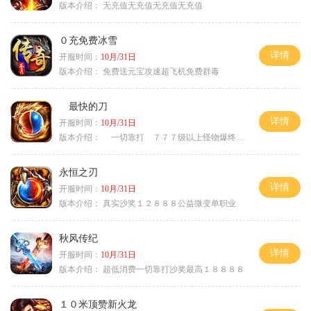
版本介绍：
无充值无充值无充值无充值
０充免费冰雪
详情
开服时间：
10月/31日
版本介绍：
免费送元宝攻速超飞机免费群毒
最快的刀
详情
开服时间：
10月/31日
版本介绍：
一切靠打 ７７７级以上怪物爆终极
永恒之刃
详情
开服时间：
10月/31日
版本介绍：
真实沙奖１２８８８公益微变单职业
秋风传纪
详情
开服时间：
10月/31日
版本介绍：
超低消费一切靠打沙奖最高１８８８８
１０米顶赞新火龙