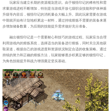
玩家应当建立长期的资源规划意识。由于顿悟印记的稀有性和需
求量游戏进程不断增加，特别是当游戏开放七级职业技能和护体神盾
升级等内容后，顿悟印记的消耗量会大幅上升。因此玩家需要在游戏
中期就开始有计划地积累这一材料，通过持续熔炼不需要的装备来逐
步增加储备数量，为后期的技能提升需求做好充分准备。
融出顿悟印记是一个需要耐心和技巧的游戏过程。玩家应当合理
利用游戏内的熔炼系统，选择适当的装备进行熔炼，同时关注其他获
取渠道，根据自己的游戏进度和资源状况制定合适的收集策略。通过
持续的努力和正确的熔炼方法，玩家能够逐步积累足够的顿悟印记，
为角色技能提升和战力增强奠定坚实基础。