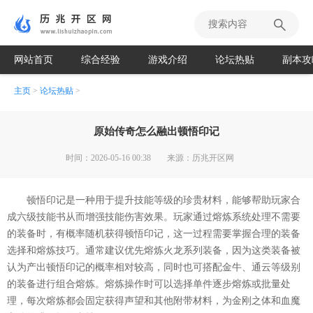
网站首页
综合经验
游戏介绍
论坛热贴
副本攻
主页
>
论坛热贴
>
原始传奇怎么融出顿悟印记
时间：2026-05-16 00:38
来源：历兆开区网
顿悟印记是一种用于提升技能等级的珍贵材料，能够帮助玩家合
成六级技能书从而增强技能伤害效果。玩家通过熔炼系统处理不需要
的装备时，有概率随机获得顿悟印记，这一过程需要掌握合理的装备
选择和熔炼技巧。通常建议优先熔炼火龙系列装备，因为这类装备被
认为产出顿悟印记的概率相对较高，同时也可搭配金牛、通云等级别
的装备进行组合熔炼。熔炼操作时可以选择单件逐步熔炼或批量处
理，每次熔炼都会固定获得声望和其他附带材料，为金刚之体和血魔