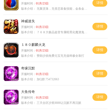
详情
开服时间：
01月/23日
版本介绍：
无聚灵珠，无变态装备技能，金条金刚石保底
神威迷失
详情
开服时间：
01月/23日
版本介绍：
７６８大极品超变专属暗黑化魔酒鬼微变合击火
１８０麒麟火龙
详情
开服时间：
01月/23日
版本介绍：
赞助沙捐免费元宝无充值终极全靠打
奇缘沉默
详情
开服时间：
01月/23日
版本介绍：
加Q群:754732063
大鱼传奇
详情
开服时间：
01月/23日
版本介绍：
三天合区沙奖8888让沉默不再沉默