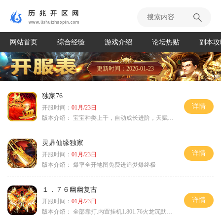
网站首页
综合经验
游戏介绍
论坛热贴
副本攻
更新时间：2026-01-23
独家76
详情
开服时间：
01月/23日
版本介绍：
宝宝种类上千，自动成长进阶，天赋培养
灵鼎仙缘独家
详情
开服时间：
01月/23日
版本介绍：
爆率全开地图免费进追梦爆终极
１．７６幽幽复古
详情
开服时间：
01月/23日
版本介绍：
全部靠打.内置挂机1.801.76火龙沉默微变