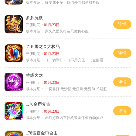
版本介绍：
好专属不多，貌似外面都是材料服
多多沉默
详情
开服时间：
01月/23日
版本介绍：
原久久团队打造只做良心服
７６屠龙Ｘ大极品
详情
开服时间：
01月/23日
版本介绍：
（一切靠打）（不用充值）（全部看脸）
荣耀火龙
详情
开服时间：
01月/23日
版本介绍：
一切靠打.无沙捐.无狂暴.无赞助.长期服
1.76金币复古
详情
开服时间：
01月/23日
版本介绍：
赤月好爆内置挂机装备保值自动捡取
178雷霆金币合击