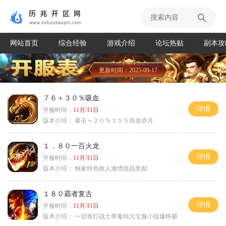
网站首页
综合经验
游戏介绍
论坛热贴
副本攻
更新时间：2025-09-17
７６＋３０％吸血
详情
开服时间：
11月/11日
版本介绍：
暴击＋２０％１１５倍攻赤月
１．８０一百火龙
详情
开服时间：
11月/11日
版本介绍：
独家特色散人激情统战奖励
１８０霸者复古
详情
开服时间：
11月/11日
版本介绍：
一切靠打战士带毒纯元宝服小怪爆终极