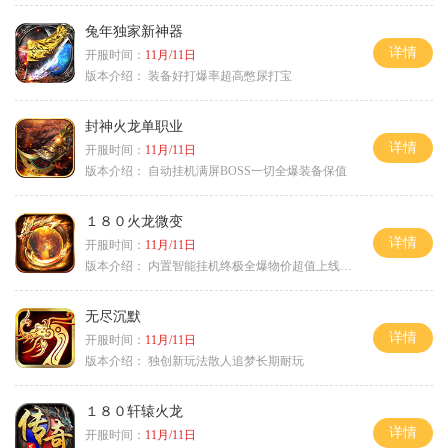
兔年独家新神器
详情
开服时间：
11月/11日
版本介绍：
装备好打爆率超高憋尿打宝
封神火龙单职业
详情
开服时间：
11月/11日
版本介绍：
自动挂机满屏BOSS一切全爆装备保值
１８０火龙微变
详情
开服时间：
11月/11日
版本介绍：
内置智能挂机终极全爆物价超值上线送神器
无尽沉默
详情
开服时间：
11月/11日
版本介绍：
独创新玩法散人追梦长期耐玩
１８０轩辕火龙
详情
开服时间：
11月/11日