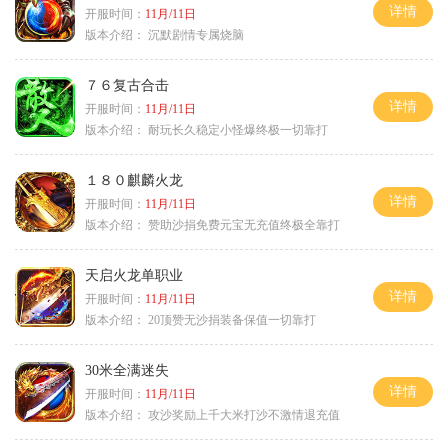
详情
开服时间：
11月/11日
版本介绍：
沉默剧情专属烧脑
７６复古合击
详情
开服时间：
11月/11日
版本介绍：
耐玩长久稳定小怪爆终极一切靠打
１８０麒麟火龙
详情
开服时间：
11月/11日
版本介绍：
赞助沙捐免费元宝无充值终极全靠打
天启火龙单职业
详情
开服时间：
11月/11日
版本介绍：
20顶赞无沙捐装备保值一切靠打
30米全满迷失
详情
开服时间：
11月/11日
版本介绍：
攻沙奖励上千大米打沙不激情退充值