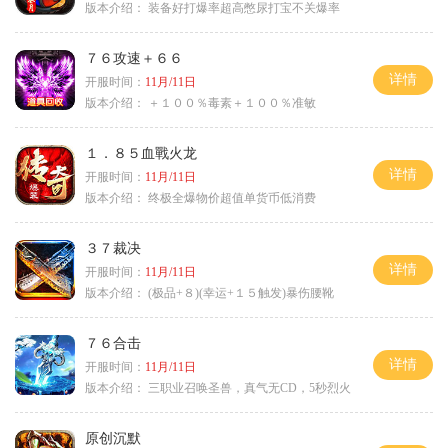
版本介绍：
装备好打爆率超高憋尿打宝不关爆率
７６攻速＋６６
详情
开服时间：
11月/11日
版本介绍：
＋１００％毒素＋１００％准敏
１．８５血戰火龙
详情
开服时间：
11月/11日
版本介绍：
终极全爆物价超值单货币低消费
３７裁决
详情
开服时间：
11月/11日
版本介绍：
(极品+８)(幸运+１５触发)暴伤腰靴
７６合击
详情
开服时间：
11月/11日
版本介绍：
三职业召唤圣兽，真气无CD，5秒烈火
原创沉默