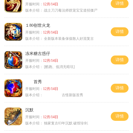
详情
开服时间：
12月/14日
版本介绍：
战士刀刀毒法师群宠宝宝道招僵尸
１80创世火龙
详情
开服时间：
12月/14日
版本介绍：
全新版本装备保值散人好混复古
冻米糖古惑仔
详情
开服时间：
12月/14日
版本介绍：
[酷跑、低消无暗坑]
首秀
详情
开服时间：
12月/14日
版本介绍：
古怪新版首秀
沉默
详情
开服时间：
12月/14日
版本介绍：
独家复古03年沉默.破馆珍剑.