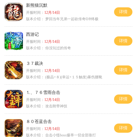
新熊猫沉默
详情
开服时间：
12月/14日
版本介绍：
梦回当年兄弟一起砍传奇0冲终极
西游记
详情
开服时间：
12月/14日
版本介绍：
你没玩过的传奇
３７裁决
详情
开服时间：
12月/14日
版本介绍：
(极品+８)(幸运+１５触发)暴伤腰靴
⒈、７６雪雨合击
详情
开服时间：
12月/14日
版本介绍：
攻击附带神技
８０苍蓝合击
详情
开服时间：
12月/14日
版本介绍：
合击小怪boss爆率一切全部靠打