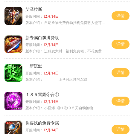
艾泽拉斯
详情
开服时间：
12月/14日
版本介绍：
自动捡物免费自动挂机免费散人也可毕业
新专属白飘满赞版
详情
开服时间：
12月/14日
版本介绍：
进服发大财，福利免费领，不花免费通关！
新沉默
详情
开服时间：
12月/14日
版本介绍：
上学时玩过的沉默
１８５雷霆②合①
详情
开服时间：
12月/14日
版本介绍：
小怪爆+⑨１秒９５刀自动捡物
你要找的免费专属
详情
开服时间：
12月/14日