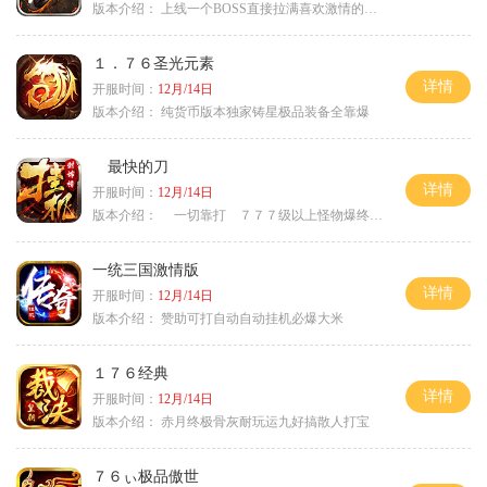
版本介绍：
上线一个BOSS直接拉满喜欢激情的朋友进
１．７６圣光元素
详情
开服时间：
12月/14日
版本介绍：
纯货币版本独家铸星极品装备全靠爆
最快的刀
详情
开服时间：
12月/14日
版本介绍：
一切靠打 ７７７级以上怪物爆终极
一统三国激情版
详情
开服时间：
12月/14日
版本介绍：
赞助可打自动自动挂机必爆大米
１７６经典
详情
开服时间：
12月/14日
版本介绍：
赤月终极骨灰耐玩运九好搞散人打宝
７６ぃ极品傲世