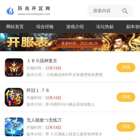
网站首页
综合经验
游戏介绍
论坛热贴
副本攻
更新时间：2025-09-29
１８０战神复古
详情
开服时间：
12月/14日
版本介绍：
小怪爆战神剑甲全靠爆赞助免费领
怀旧１.７６
详情
开服时间：
12月/14日
版本介绍：
荐 经典怀旧小极品保值纯散人
无人能敌つ无线刀
详情
开服时间：
12月/14日
版本介绍：
荐 ０元满级上线变土豪秒各种装Ｂ